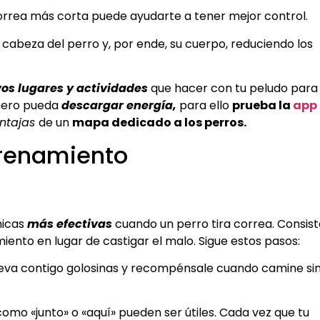
rrea más corta puede ayudarte a tener mejor control.
 cabeza del perro y, por ende, su cuerpo, reduciendo los
os lugares y actividades
que hacer con tu peludo para
ero pueda
descargar energía,
para ello
prueba la
app
ntajas
de un
mapa dedicado a los perros.
trenamiento
nicas
más efectivas
cuando un perro tira correa. Consist
ento en lugar de castigar el malo. Sigue estos pasos:
leva contigo golosinas y recompénsale cuando camine si
omo «junto» o «aquí» pueden ser útiles. Cada vez que tu