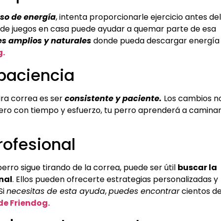
so de energía
, intenta proporcionarle ejercicio antes del
n de juegos en casa puede ayudar a quemar parte de esa
es amplios y naturales
donde pueda descargar energía
g.
 paciencia
ira correa es ser
consistente y paciente.
Los cambios n
pero con tiempo y esfuerzo, tu perro aprenderá a camina
rofesional
perro sigue tirando de la correa, puede ser útil
buscar la
nal
. Ellos pueden ofrecerte estrategias personalizadas y
Si
necesitas de esta ayuda
,
puedes encontrar
cientos d
de Friendog.