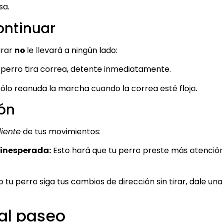
sa.
ontinuar
irar
no
le llevará a ningún lado:
 perro tira correa, detente inmediatamente.
ólo reanuda la marcha cuando la correa esté floja.
ión
iente
de tus movimientos:
 inesperada:
Esto hará que tu perro preste más atenció
tu perro siga tus cambios de dirección sin tirar, dale un
 al paseo