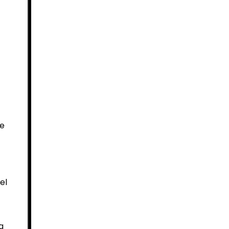
de
el
a