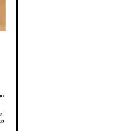
un
el
as